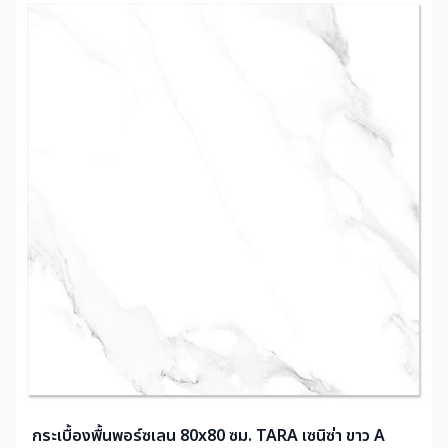
กระเบื้องพื้นพอร์ซเลน 80x80 ซม. TARA เซนิซ่า ขาว A