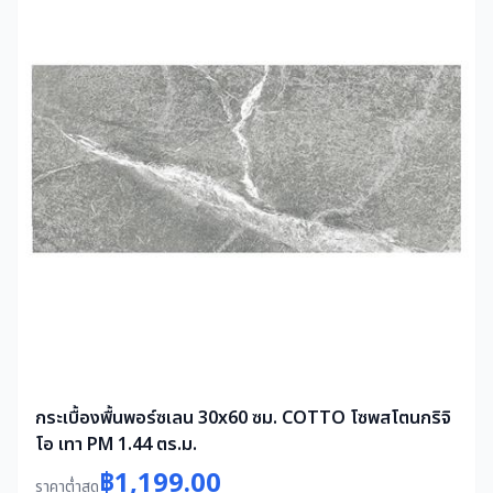
กระเบื้องพื้นพอร์ซเลน 30x60 ซม. COTTO โซพสโตนกริจิ
โอ เทา PM 1.44 ตร.ม.
฿1,199.00
ราคาต่ำสุด