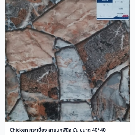
Chicken กระเบื้อง ลายนกพินิจ มัน ขนาด 40*40