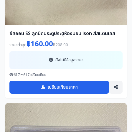
อีสออน SS ลูกบิดประตูประตูห้องนอน ison สีสแตนเลส
฿160.00
ราคาต่ำสุด
฿208.00
ยังไม่มีข้อมูลราคา
617
617 เปรียบเทียบ
เปรียบเทียบราคา