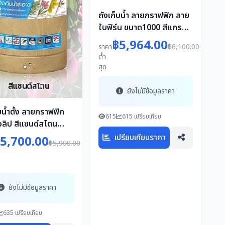
ถังเก็บน้ำ ลายกราฟฟิก ลาย
ใบฟิร์น ขนาด1000 สีแกรนิต
เทา แกรนิตน้ำตาล แซนด์ส
฿5,964.00
ราคา
฿6,100.00
โตน
ต่ำ
สุด
ยังไม่มีข้อมูลราคา
บน้ำตั้ง ลายกราฟฟิก
615
615 เปรียบเทียบ
วลิป สีแซนด์สโตน
 1000
เปรียบเทียบราคา
5,700.00
฿5,900.00
ยังไม่มีข้อมูลราคา
635 เปรียบเทียบ