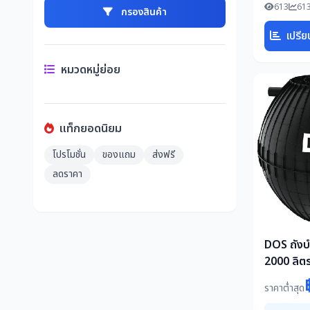
613
613
กรองสินค้า
เปรีย
หมวดหมู่ย่อย
แท็กยอดนิยม
โปรโมชั่น
ของแถม
ส่งฟรี
ลดราคา
DOS ถังบ
2000 ลิต
ราคาต่ำสุด