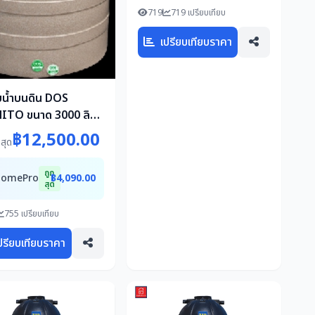
719
719 เปรียบเทียบ
เปรียบเทียบราคา
็บน้ำบนดิน DOS
ITO ขนาด 3000 ลิตร
ูกลอย
฿12,500.00
สุด
ถูก
HomePro
฿4,090.00
สุด
755 เปรียบเทียบ
ปรียบเทียบราคา