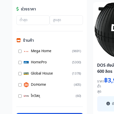
ช่วงราคา
ร้านค้า
Mega Home
(9691)
HomePro
(5300)
DOS ถังบ
600 ลิตร
Global House
(1378)
฿3,
ราคา
DoHome
(405)
ต่ำ
สุด
ไทวัสดุ
(60)
ยั