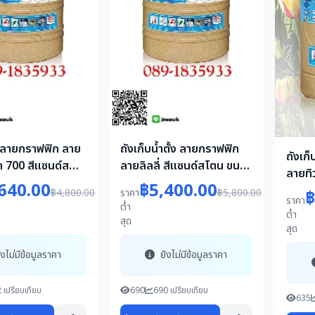
ำ ลายกราฟฟิก ลาย
ถังเก็บน้ำตั้ง ลายกราฟฟิก
ถังเก็
าด 700 สีแซนด์ส
ลายลิลลี่ สีแซนด์สโตน ขนาด
ลายทิ
1000
640.00
฿5,400.00
ขนาด
฿4,800.00
ราคา
฿5,800.00
฿
ราคา
ต่ำ
ต่ำ
สุด
สุด
งไม่มีข้อมูลราคา
ยังไม่มีข้อมูลราคา
 เปรียบเทียบ
690
690 เปรียบเทียบ
635