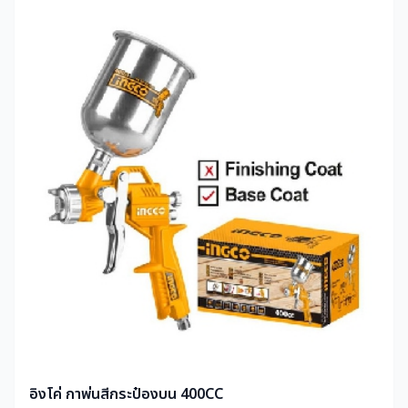
อิงโค่ กาพ่นสีกระป๋องบน 400CC