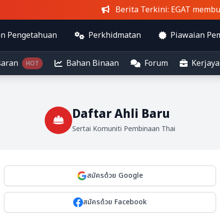
Berita Terkini
: EGAT membuka j
an Pengetahuan
Perkhidmatan
Piawaian Pe
saran
Bahan Binaan
Forum
Kerjaya
HOT
Daftar Ahli Baru
Sertai Komuniti Pembinaan Thai
สมัครด้วย Google
สมัครด้วย Facebook