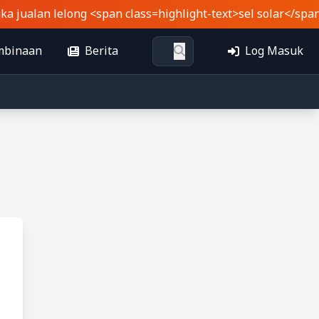
ualan lelong <span class=highlight-text>sel solar</span> lo
mbinaan
Berita
Log Masuk