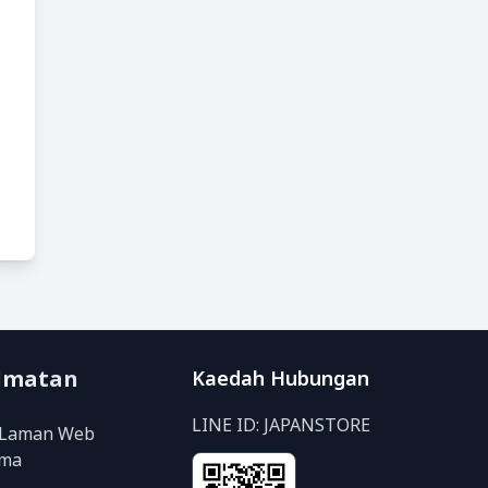
dmatan
Kaedah Hubungan
LINE ID: JAPANSTORE
 Laman Web
uma