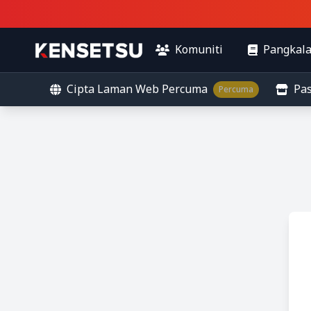
Komuniti
Pangkal
Cipta Laman Web Percuma
Pa
Percuma