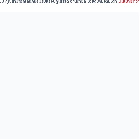
้าชม คุณสามารถเลือกยอมรับหรือปฏิเสธได้ อ่านรายละเอียดเพิ่มเติมได้ที่
นโยบายควา
เมนูหลัก
บริการ
ชุมชนก่อสร้าง
สร้างเว
คลังความรู้
ตลาดซื
ข่าว
ราคาวัส
มาตรฐาน
หางาน