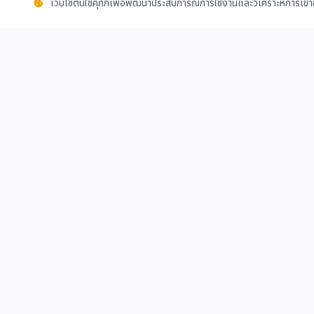
เว็บไซต์นี้ใช้คุกกี้เพื่อพัฒนาประสบการณ์การใช้งานและวิเคราะห์การเข
ชุมชนออนไลน์สำหรับผู้คนวงการก่อสร้าง
099-2299-333
info@kensetsu.co