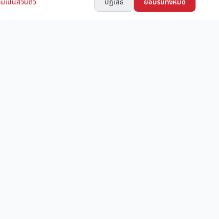
มเป็นส่วนตัว
ปฏิเสธ
ยอมรับทั้งหมด
ช่องทางการติดต่อ
LINE ID: JAPANSTORE
็บไซต์ฟรี
้อขาย
ดุก่อสร้าง
ติดตามเรา