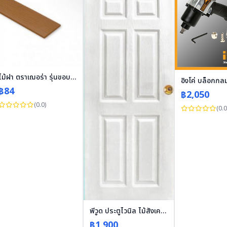
ไม้ฝา ตราเฌอร่า รุ่นขอบตรง ลายสัก สีสักน้ำผึ้ง Shera
อิงโค่ บล็อกกล
฿84
฿2,050
(0.0)
(0.0
พีวูด ประตูไวนิล ไม้สังเคราะห์ UPVC สีขาว แบบลานนา 70 X 200
฿1,900