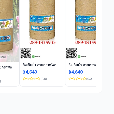
ถังเก็บน้ำ ลายกราฟฟิก ลายลิลลี่ ขนาด 700 สีแซนด์สโตน
ถังเก็บน้ำ ลายกราฟฟิก ลายลิลลี่ ขนาด 700 สีแซนด์สโตน
ถังเก็บน้ำตั้ง ลายกราฟฟิก ลายทิวลิป สีแซนด์สโตน ขนาด 1000
฿4,640
฿4,640
(0.0)
(0.0)
)