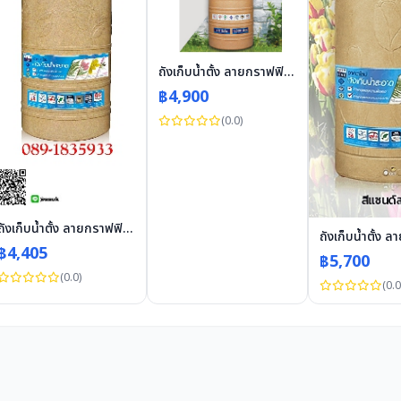
ถังเก็บน้ำตั้ง ลายกราฟฟิก ลายลิลลี่้ ขนาด 1000 สีแซนด์สโตน
฿4,900
(0.0)
ถังเก็บน้ำตั้ง ลายกราฟฟิก ลายลิลลี่ สีแซนด์สโตน ขนาด 700
฿4,405
฿5,700
(0.0)
(0.0