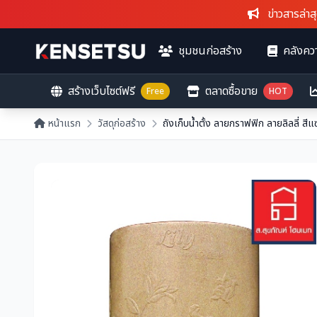
ข่าวสารล่าสุด
: 
ชุมชนก่อสร้าง
คลังควา
สร้างเว็บไซต์ฟรี
ตลาดซื้อขาย
Free
HOT
หน้าแรก
วัสดุก่อสร้าง
ถังเก็บน้ำตั้ง ลายกราฟฟิก ลายลิลลี่ 