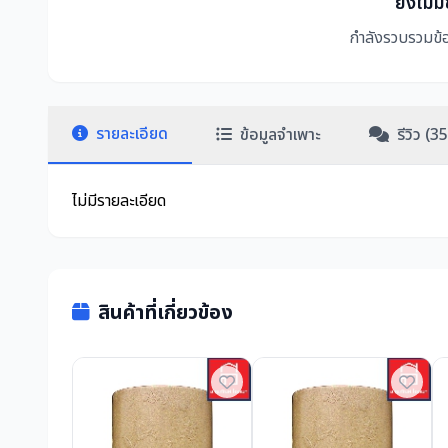
ยังไม่ม
กำลังรวบรวมข้อ
รายละเอียด
ข้อมูลจำเพาะ
รีวิว (35
ไม่มีรายละเอียด
สินค้าที่เกี่ยวข้อง