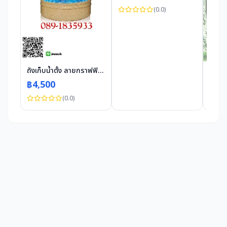
(0.0)
ถังเก็บน้ำตั้ง ลายกราฟฟิก ลายลิลลี่ สีแซนด์สโตน ขนาด 500
฿4,500
฿2,
(0.0)