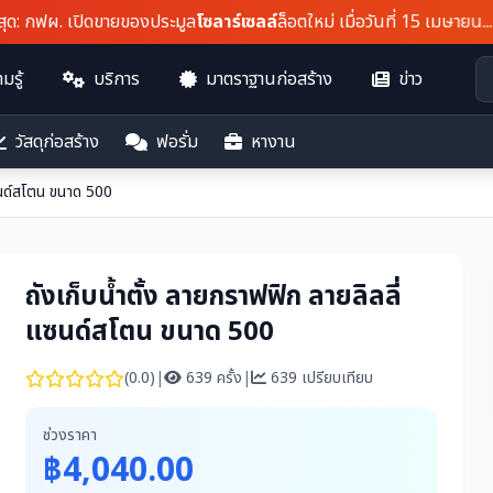
 กฟผ. เปิดขายของประมูล
โซลาร์เซลล์
ล็อตใหม่ เมื่อวันที่ 15 เมษายน...
มรู้
บริการ
มาตราฐานก่อสร้าง
ข่าว
วัสดุก่อสร้าง
ฟอรั่ม
หางาน
แซนด์สโตน ขนาด 500
ถังเก็บน้ำตั้ง ลายกราฟฟิก ลายลิลลี่
แซนด์สโตน ขนาด 500
(0.0)
|
639 ครั้ง
|
639 เปรียบเทียบ
ช่วงราคา
฿4,040.00