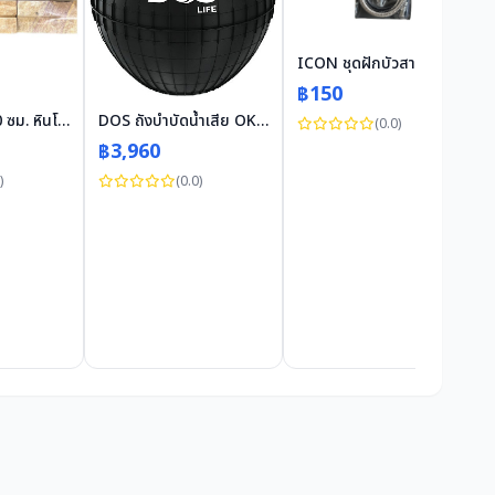
ICON ชุดฝักบัวสายอ่อน 1 ระบบ รุ่น IU388 สีโครเมี่ยม
฿150
หินทราย 10x30 ซม. หินโคราช จิ๊กซอว์สีเหลืองลายเซาะร่อง
DOS ถังบำบัดน้ำเสีย OK 600 ลิตร
(0.0)
฿3,960
)
(0.0)