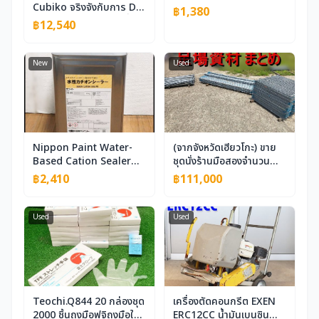
Cubiko จริงจังกับการ DIY
฿1,380
ด้วยชุดเราเตอร์ CNC ที่มี
฿12,540
ความแม่นยำ ±0.1 มม.
บรรลุระดับมืออาชีพแม้
กระทั่งสำหรับผู้เริ่มต้น
New
Used
Nippon Paint Water-
(จากจังหวัดเฮียวโกะ) ขาย
Based Cation Sealer
ชุดนั่งร้านมือสองจำนวน
White 15kg ผลิตในเดือน
มาก / KRH ราวจับป้องกัน
฿2,410
฿111,000
พฤษภาคม 2026 Water-
ชนิด A รองรับชุดลิ่มชนิด
Based Cation Epoxy
นั่งร้านกระดานนั่งร้าน
Composite Primer
กระดานเหยียบ
Used
Used
NIPPON PAINT
Teochi.Q844 20 กล่องชุด
เครื่องตัดคอนกรีต EXEN
2000 ชิ้นถุงมือฟูจิถุงมือใช้
ERC12CC น้ำมันเบนซิน