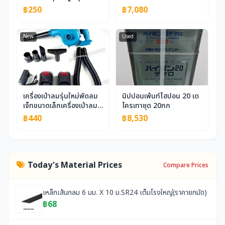
แล้วทิ้งถุงมือยืด TPE ไซส์
EXEN เครื่องตัดมือแบบ
฿250
฿7,080
M ใช้ได้ทั้งซ้ายและขวา 1
เปียกอุปกรณ์ก่อสร้างไม่มี
กล่อง 100 ชิ้น
การดูแลรักษาฟุกุโอกะ
Sold out มือสอง KC454
New
Used
เครื่องเป่าลมรุ่นใหม่พัดลม
นิปปอนเพ้นท์ไฮปอน 20 เด
เจ็ทขนาดเล็กเครื่องเป่าลม
โครเทาชุด ​​20กก
แบบชาร์จไฟได้เครื่องเป่า
฿440
฿8,530
ลมไฟฟ้าทรงพลังไร้สาย 2
ฟังก์ชั่นใน 1 เดียวปรับระดับ
เสียงลมปรับความเร็วได้น้ำ
หนักเบาใบไม้ร่วงทำความ
สะอาดสวน zchw0927
Today's Material Prices
Compare Prices
เหล็กเส้นกลม 6 มม. X 10 ม.SR24 เต็มโรงใหญ่(ราคายกมัด)
฿68