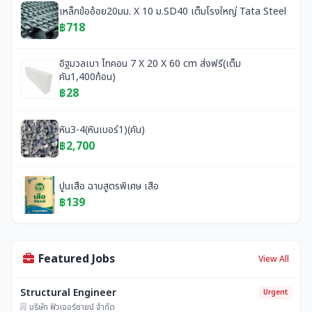
เหล็กข้ออ้อย20มม. X 10 ม.SD40 เต็มโรงใหญ่ Tata Steel
฿718
อิฐมวลเบา ไทคอน 7 X 20 X 60 cm ส่งฟรี(เต็ม
คัน1,400ก้อน)
฿28
หิน3-4(หินเบอร์1)(คัน)
฿2,700
ปูนเสือ ฉาบสูตรพิเศษ เสือ
฿139
Featured Jobs
View All
Structural Engineer
Urgent
บริษัท ฟิวเจอร์ซายน์ จำกัด