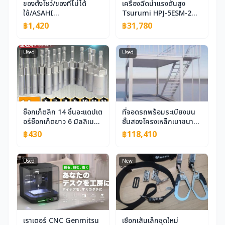
ของตั้งโชว์/ของที่ไม่ได้
เครื่องฉีดน้ำแรงดันสูง
ใช้/ASAHI
Tsurumi HPJ-5ESM-2
EITO/CARESIS/W75/โต๊ะ
เครื่องยนต์ปืนฉีดน้ำแรงดัน
฿1,420
฿31,780
เครื่องแป้ง/กระจกสามด้าน/
สูง/สายฉีดน้ำแรงดันสูง
ตู้กระจก/รองรับเก้าอี้รถเข็น
น้ำมันเบนซินใหม่เครื่องจักร
ได้/โต๊ะเครื่องแป้ง
ก่อสร้างตกแต่งใหม่เปิดตัว
Used
Used
ห้องน้ำ/280,000
ในฟุกุโอกะ Sold out มือ
ymm4767k
สอง 6144
ซ็อกเก็ตลึก 14 ชิ้นอะแดปเต
ที่จอดรถพร้อมระเบียงบน
อร์ซ็อกเก็ตยาว 6 มิลลิเมตร
ชั้นสองโครงเหล็กเบาขนาด
19 มิลลิเมตรซ็อกเก็ตบิต
ภายนอก 3 x 5.95ม. มีสี
฿430
฿118,410
ไดร์เวอร์ไฟฟ้าเจาะไดรฟ์
ขาวหรือสีดำมีให้เลือกแบบมี
Hex Shaft 6.35 เครื่องมือ
บันไดและระเบียงขนาดที่
กำหนดเองได้คันโตคลัง
Used
New
สินค้าคันไซมี
เราเตอร์ CNC Genmitsu
เชือกเส้นเล็กชุดใหม่