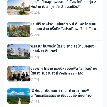
ศุภาลัย ปักหมุดสุพรรณบุรี จังหวัดที่ 30 ทุ่ม 2
พันล้าน เปิด ‘ศุภาลัย ปาล์มสปริงส์’
20 Jul
แสนสิริ กางโรดแมปภูเก็ต 5 ปี ดันพอร์ตสะสม
80,000 ล้าน ครึ่งปีหลังประเดิมพูลวิลล่าลักเซอ
รี
20 Jul
‘อรสิริน’ ปั้นพอร์ตโตระยะยาว ลุยบ้านมือสอง-
มอลล์-รร.อินเตอร์
20 Jul
อสังหาฯ โคราช ครึ่งปีหลังจ่อฟื้น ‘เขาใหญ่’ ยัง
โตแรง รับอานิสงส์ Wellness – M6
20 Jul
“พิพัฒน์” เปิดถนน 4 เลน “ท่าศาลา-นบพิ
ตำ”นครศรีธรรมราช เชื่อมขนส่ง ท่องเที่ยว
18 Jul