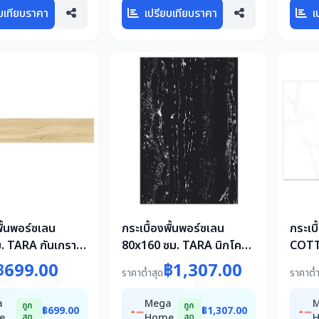
บเทียบราคา
เปรียบเทียบราคา
เ
พื้นพอร์ซเลน
กระเบื้องพื้นพอร์ซเลน
กระเบ
. TARA กันเกรา
80x160 ซม. TARA นิกโคร
COTT
M2
มาเบิ้ล ดำ 2.56 ตร.ม.
0.81 
฿699.00
฿1,307.00
ราคาต่ำสุด
ราคาต่ำ
a
Mega
ถูก
ถูก
฿699.00
฿1,307.00
e
สุด
Home
สุด