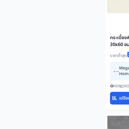
กระเบื้อง
30x60 ซ
ESPANA เ
ราคาต่ำสุด
ขาว R9 A 
Meg
Hom
603
603
เปรีย