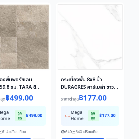
ื้องพื้นพอร์ซเลน
กระเบื้องพื้น 8x8 นิ้ว
59.8 ซม. TARA ดี
DURAGRES คาร์เมล่า ขาว 1
น้ำตาล A 1.07 ตร.ม.
ตร.ม.
฿499.00
฿177.00
สุด
ราคาต่ำสุด
Mega
Mega
ถูก
ถูก
฿499.00
฿177.00
Home
สุด
Home
สุด
614 เปรียบเทียบ
640
640 เปรียบเทียบ