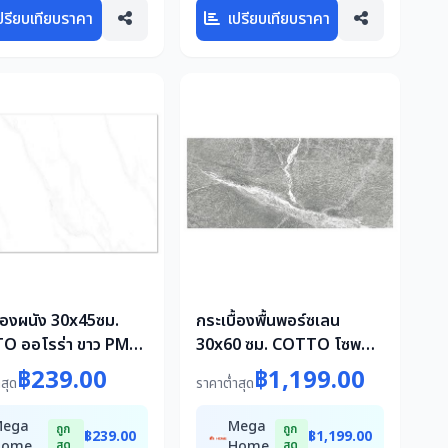
ปรียบเทียบราคา
เปรียบเทียบราคา
ื้องผนัง 30x45ซม.
กระเบื้องพื้นพอร์ซเลน
O ออโรร่า ขาว PM
30x60 ซม. COTTO โซพส
ตร.ม.
โตนกริจิโอ เทา PM 1.44
฿239.00
฿1,199.00
สุด
ราคาต่ำสุด
ตร.ม.
Mega
Mega
ถูก
ถูก
฿239.00
฿1,199.00
Home
สุด
Home
สุด