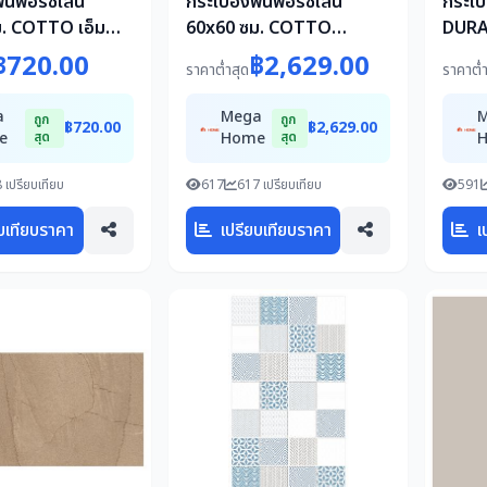
พื้นพอร์ซเลน
กระเบื้องพื้นพอร์ซเลน
กระเบื
. COTTO เอ็ม
60x60 ซม. COTTO
DURA
ว (HYG) PM
ESPANA เมเทออร์ บลังโก้
ส้ม A
฿720.00
฿2,629.00
ราคาต่ำสุด
ราคาต่ำ
85ME-45 ขาว A 1.44 ตร.ม.
a
Mega
ถูก
ถูก
฿720.00
฿2,629.00
e
สุด
Home
สุด
 เปรียบเทียบ
617
617 เปรียบเทียบ
591
บเทียบราคา
เปรียบเทียบราคา
เ