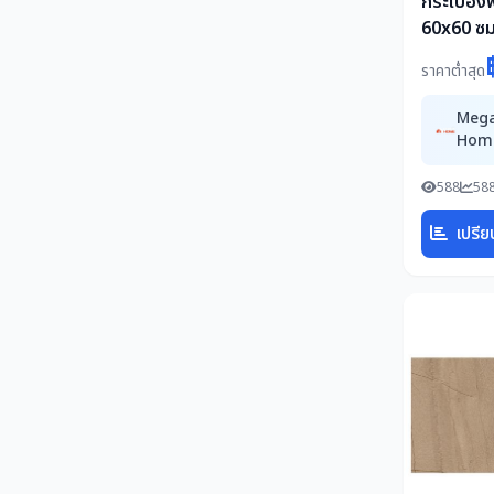
กระเบื้อง
60x60 ซม
สโตน ขา
ราคาต่ำสุด
1.44M2
Meg
Hom
588
588
เปรีย