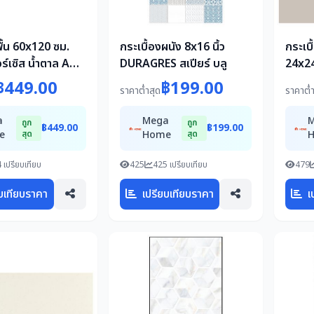
พื้น 60x120 ซม.
กระเบื้องผนัง 8x16 นิ้ว
กระเบ
์เซิส น้ำตาล A
DURAGRES สเปียร์ บลู
24x24
.
Q6A01
฿449.00
฿199.00
ราคาต่ำสุด
ราคาต่ำ
ตร.ม.
a
Mega
ถูก
ถูก
฿449.00
฿199.00
e
สุด
Home
สุด
 เปรียบเทียบ
425
425 เปรียบเทียบ
479
บเทียบราคา
เปรียบเทียบราคา
เ