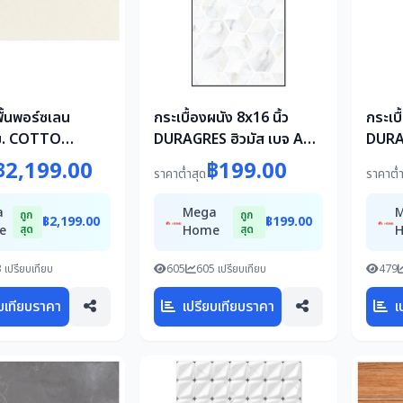
พื้นพอร์ซเลน
กระเบื้องผนัง 8x16 นิ้ว
กระเบื
ม. COTTO
DURAGRES ฮิวมัส เบจ A
DURAG
มเทออร์ บลังโก้
1M2
ตร.ม.
฿2,199.00
฿199.00
ราคาต่ำสุด
ราคาต่ำ
1.08 ตร.ม.
a
Mega
ถูก
ถูก
฿2,199.00
฿199.00
e
สุด
Home
สุด
 เปรียบเทียบ
605
605 เปรียบเทียบ
479
บเทียบราคา
เปรียบเทียบราคา
เ