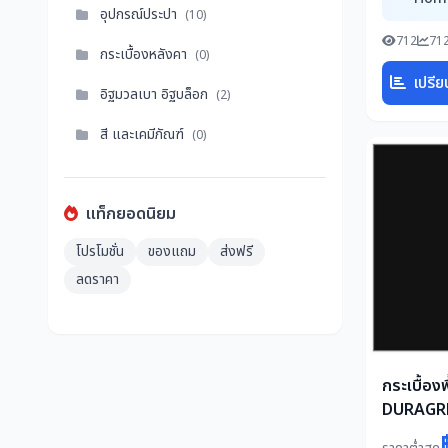
อุปกรณ์ประปา
(10)
712
712
กระเบื้องหลังคา
(0)
เปรีย
อิฐมวลเบา อิฐบล็อก
(2)
สี และเคมีภัณฑ์
(0)
แท็กยอดนิยม
โปรโมชั่น
ของแถม
ส่งฟรี
ลดราคา
กระเบื้องพ
DURAGRE