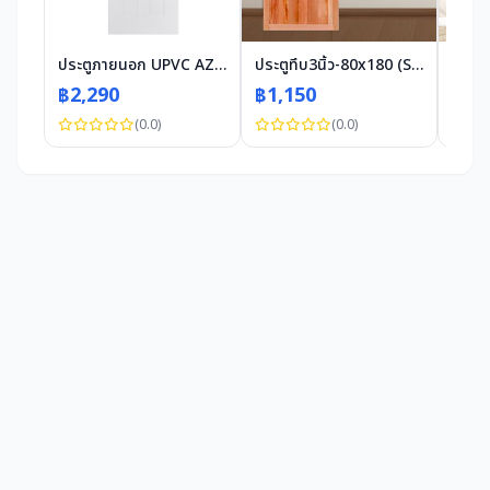
ประตูภายนอก UPVC AZLE ET-04 80X200 ซม. สีขาว เจาะลูกบิด
ประตูทึบ3นิ้ว-80x180 (SRI)
฿2,290
฿1,150
฿1,
(0.0)
(0.0)