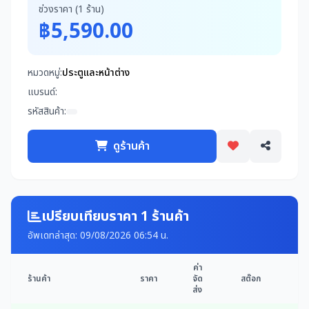
ช่วงราคา (1 ร้าน)
฿5,590.00
หมวดหมู่:
ประตูและหน้าต่าง
แบรนด์:
รหัสสินค้า:
ดูร้านค้า
เปรียบเทียบราคา 1 ร้านค้า
อัพเดทล่าสุด: 09/08/2026 06:54 น.
ค่า
ร้านค้า
ราคา
จัด
สต๊อก
ด
ส่ง