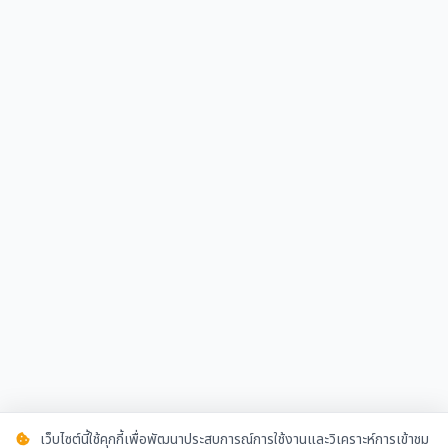
เว็บไซต์นี้ใช้คุกกี้เพื่อพัฒนาประสบการณ์การใช้งานและวิเคราะห์การเข้าชม