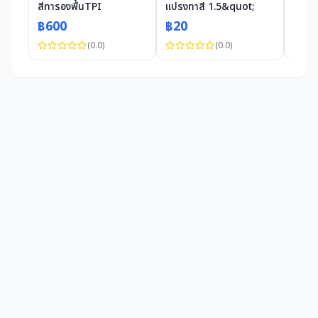
สีทารองพื้นTPI
แปรงทาสี 1.5&quot;
฿600
฿20
฿9,
(0.0)
(0.0)