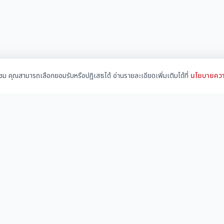
้าชม คุณสามารถเลือกยอมรับหรือปฏิเสธได้ อ่านรายละเอียดเพิ่มเติมได้ที่
นโยบายควา
เมนูหลัก
บริการ
ชุมชนก่อสร้าง
สร้างเว