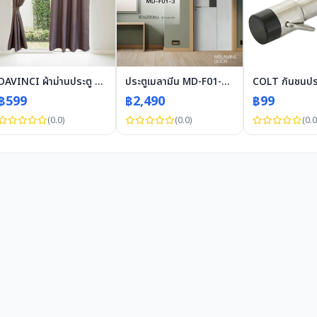
DAVINCI ผ้าม่านประตู UV Dimout รุ่น Curvy ขนาด 130 x 220 ซม. สีน้ำตาล
ประตูเมลามีน MD-F01-3 80x200ซม. สีเทา-เทาดำ HOLZTUR
฿599
฿2,490
฿99
(0.0)
(0.0)
(0.0