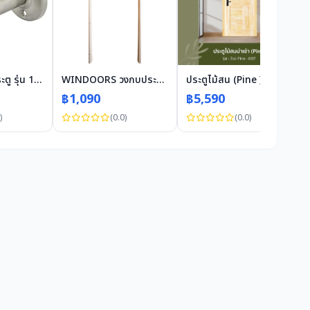
COLT กันชนประตู รุ่น 16 ขนาด 3นิ้ว สีสแตนเลส
WINDOORS วงกบประตูไม้ ไม้เรดวูด COM.1 80x200ซม.
ประตูไม้สน (Pine ) บานทึบทำร่อง Eco Pine -007 120 x 200cm.
฿1,090
฿5,590
)
(0.0)
(0.0)