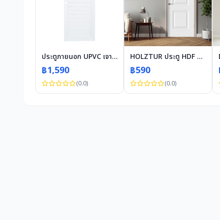
ประตูภายนอก UPVC เจาะลูกบิด ECO-DOOR TLW 80x200 ซม. สีขาว
HOLZTUR ประตู HDF บานทึบ 2ลูกฟัก HDF-S01 80x200ซม. สีขาว
฿1,590
฿590
(0.0)
(0.0)