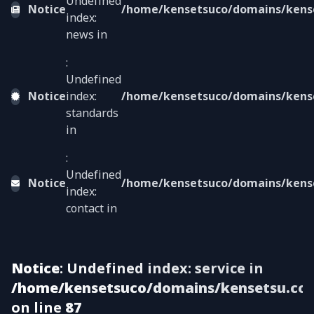
Undefined
Notice
/home/kensetsuco/domains/kenset
index:
news in
:
Undefined
Notice
index:
/home/kensetsuco/domains/kenset
standards
in
:
Undefined
Notice
/home/kensetsuco/domains/kenset
index:
contact in
Notice
: Undefined index: service in
/home/kensetsuco/domains/kensetsu.co/V
on line
87