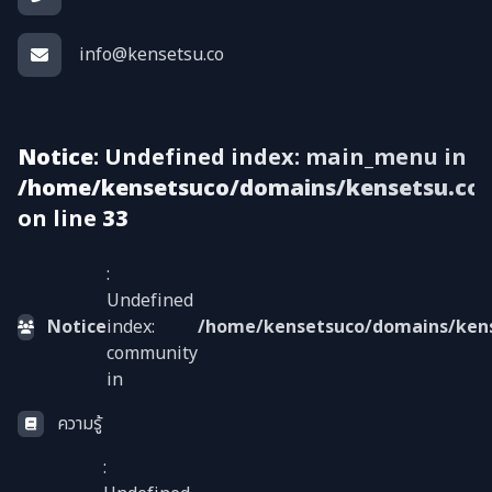
info@kensetsu.co
Notice
: Undefined index: main_menu in
/home/kensetsuco/domains/kensetsu.co/V
on line
33
:
Undefined
Notice
index:
/home/kensetsuco/domains/kense
community
in
ความรู้
: