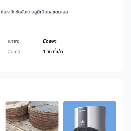
จกโลหะขัดขัดขัดเงาอลูมิเนียมสแตนเลส
สภาพ:
มือสอง
อัปเดต:
1 วัน ที่แล้ว