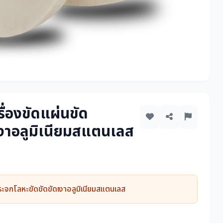
รื่องขัดแผ่นขัด
งาอลูมิเนียมสแตนเลส
กระจกโลหะขัดขัดขัดเงาอลูมิเนียมสแตนเลส