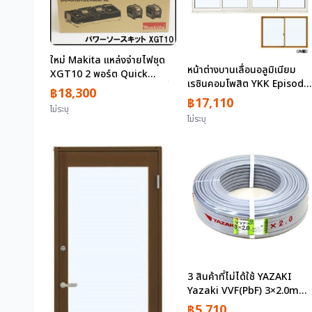
ใหม่ Makita แหล่งจ่ายไฟชุด
หน้าต่างบานเลื่อนอลูมิเนียม
XGT10 2 พอร์ต Quick
เรซินคอมโพสิต YKK Episode
Charger DC40RB แบตเตอรี่ลิ
฿18,300
NEO W2370×H1170
฿17,110
เธียมไอออน BL4080F x 2 จุด
ไม่ระบุ
(23311-4) อาคาร 4 แผงหลาย
A-74859 40Vmax 8.0Ah
ไม่ระบุ
ชั้น
Makita
3 สินค้าที่ไม่ได้ใช้ YAZAKI
Yazaki VVF(PbF) 3×2.0mm
100m Black, White, Green
฿5,710