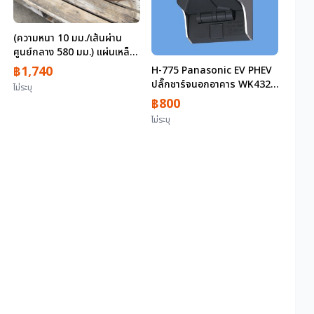
(ความหนา 10 มม./เส้นผ่าน
ศูนย์กลาง 580 มม.) แผ่นเหล็ก
แผ่น 1 ชิ้นราคาต่อหน่วย
฿1,740
H-775 Panasonic EV PHEV
ประมาณ 19กก. 30ชิ้นอิบารากิ
ปลั๊กชาร์จนอกอาคาร WK4322
ไม่ระบุ
สำหรับ 200V
฿800
ไม่ระบุ