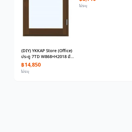
G line Electric wire อุปกรณ์
ไม่ระบุ
จ่ายไฟเครื่องมือ Cable วันที่
ผลิต 26/06
(DIY) YKKAP Store (Office)
ประตู 7TD W868×H2018 มือ
จับก้านโยก Single Plate
฿14,850
New
ไม่ระบุ