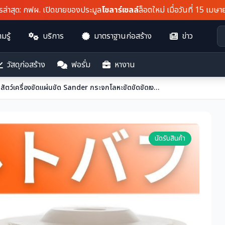
ด
: กฟผ. เปิดขายของประมูล
โซลาร์เซลล์
ล็อตใหม่ เมื่อวันที่ 15 เมษายน...
มรู้
บริการ
มาตราฐานก่อสร้าง
ข่าว
วัสดุก่อสร้าง
ฟอรั่ม
หางาน
Felt Buff 12 ชิ้นผ้าขนสัตว์เครื่องขัดแผ่นขัด Sander กระจกโลหะขัดขัดขัดเงาอลูมิเนียมสแตนเลส
นัดรับสินค้า