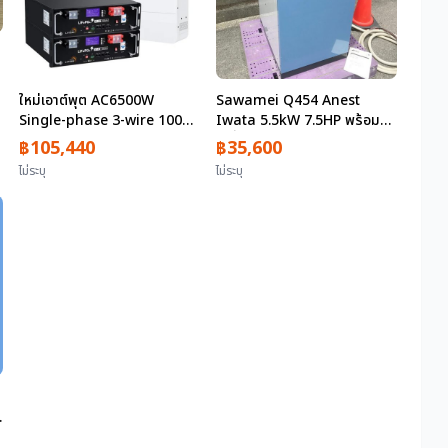
ใหม่เอาต์พุต AC6500W
Sawamei Q454 Anest
Single-phase 3-wire 100V /
Iwata 5.5kW 7.5HP พร้อม
200V Compatible Power
เครื่องเป่า, คอมเพรสเซอร์แบบ
฿105,440
฿35,600
storage 10.24KWH Hybrid
ไม่มีน้ำมัน (SLP55CD) พร้อม
ไม่ระบุ
ไม่ระบุ
power storage system
คู่มือการใช้งาน, สามเฟส 200V
(rack type) with battery
UPS function BMS
Protection LVYUAN