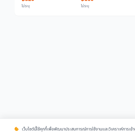
MP)(SNMG432ENZ)
ไม่ระบุ
ไม่ระบุ
(SEMT13T3AGSN-JH) รวม
28 ชิ้น
เว็บไซต์นี้ใช้คุกกี้เพื่อพัฒนาประสบการณ์การใช้งานและวิเคราะห์การเข