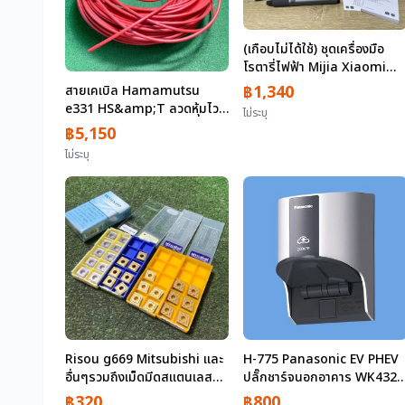
(เกือบไม่ได้ใช้) ชุดเครื่องมือ
โรตารี่ไฟฟ้า Mijia Xiaomi
Mini Router 22000RPM เรา
฿1,340
สายเคเบิล Hamamutsu
เตอร์ไฟฟ้าหมุนความเร็วสูงเรา
e331 HS&amp;T ลวดหุ้มไว
ไม่ระบุ
เตอร์มือ 7 สปีดประเภทปากกา
นิล 600V (LFV IV) 14 มม.2
฿5,150
น้ำหนักประมาณ 19กก
ไม่ระบุ
Risou g669 Mitsubishi และ
H-775 Panasonic EV PHEV
อื่นๆรวมถึงเม็ดมีดสแตนเลส
ปลั๊กชาร์จนอกอาคาร WK4322
คาร์ไบด์ฯลฯ (CNMG120408-
สำหรับ 200V
฿320
฿800