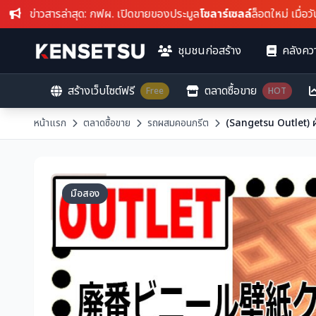
ข่าวสารล่าสุด
: กฟผ. เปิดขายของประมูล
โซลาร์เซลล์
ล็อตใหม่ เมื่อวันที่ 
ชุมชนก่อสร้าง
คลังควา
สร้างเว็บไซต์ฟรี
ตลาดซื้อขาย
Free
HOT
หน้าแรก
ตลาดซื้อขาย
รถผสมคอนกรีต
มือสอง