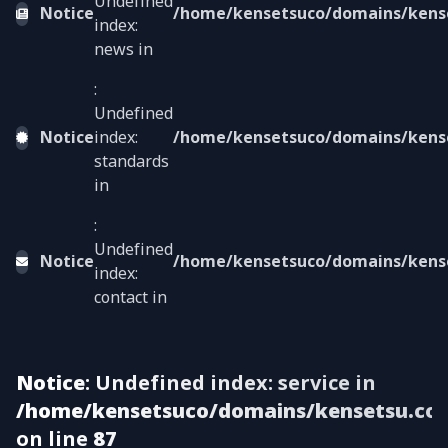
Undefined
Notice
/home/kensetsuco/domains/kenset
index:
news in
:
Undefined
Notice
index:
/home/kensetsuco/domains/kenset
standards
in
:
Undefined
Notice
/home/kensetsuco/domains/kenset
index:
contact in
Notice
: Undefined index: service in
/home/kensetsuco/domains/kensetsu.co/V
on line
87