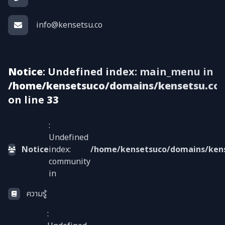
info@kensetsu.co
Notice
: Undefined index: main_menu in
/home/kensetsuco/domains/kensetsu.co/V
on line
33
:
Undefined
Notice
index:
/home/kensetsuco/domains/kense
community
in
ความรู้
: