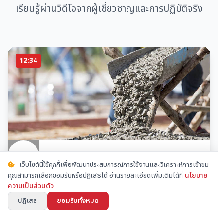
เรียนรู้ผ่านวิดีโอจากผู้เชี่ยวชาญและการปฏิบัติจริง
12:34
วิธีการเทคอนกรีตแบบมืออาชีพ
เว็บไซต์นี้ใช้คุกกี้เพื่อพัฒนาประสบการณ์การใช้งานและวิเคราะห์การเข้าชม
ขั้นตอนการเทคอนกรีตที่ถูกต้องจากการปฏิบัติจริง
คุณสามารถเลือกยอมรับหรือปฏิเสธได้ อ่านรายละเอียดเพิ่มเติมได้ที่
นโยบาย
ความเป็นส่วนตัว
15.2k ครั้ง
2 วันที่แล้ว
ปฏิเสธ
ยอมรับทั้งหมด