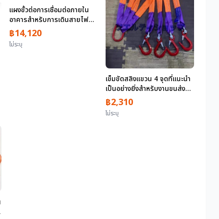
แผงขั้วต่อการเชื่อมต่อภายใน
อาคารสำหรับการเดินสายไฟ
แบบดาวแบบออปติคัลดิจิทัล
฿14,120
อนาล็อกและโทรศัพท์ผลิตโดย
ไม่ระบุ
Watanabe Seisakusho รุ่น
บ
WTJC-64S สีสมบูรณ์
เข็มขัดสลิงแขวน 4 จุดที่แนะนำ
เป็นอย่างยิ่งสำหรับงานขนส่ง
พร้อมตะขอเหล็กโลหะผสมตะขอ
฿2,310
แขวนทำจากโพลีเอสเตอร์รับน้ำ
ไม่ระบุ
หนักการทำงานสูงสุด 5 ตันยาว
1.5 ม
น