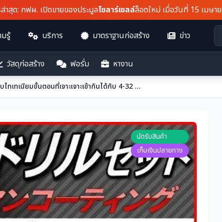
ด
: กฟผ. เปิดขายของประมูล
โซลาร์เซลล์
ล็อตใหม่ เมื่อวันที่ 15 เมษายน...
มรู้
บริการ
มาตราฐานก่อสร้าง
ข่าว
วัสดุก่อสร้าง
ฟอรั่ม
หางาน
ชุดเพลาหกเหลี่ยม 3 อันเคลือบไทเทเนียมขั้นตอนที่เจาะเจาะเข้ากันได้กับ 4-32 มม
นัดรับสินค้า
เก็บเงินปลายทาง