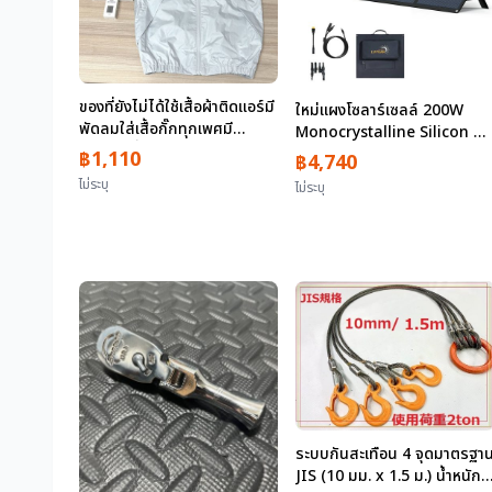
ของที่ยังไม่ได้ใช้เสื้อผ้าติดแอร์มี
ใหม่แผงโซลาร์เซลล์ 200W
พัดลมใส่เสื้อกั๊กทุกเพศมี
Monocrystalline Silicon พั
แบตเตอรี่/ชุดควบคุมซักได้ไซส์
ได้ 22.5% ประสิทธิภาพการ
฿1,110
฿4,740
L สีขาว (No-GI)
แลกเปลี่ยนสูง
ไม่ระบุ
ไม่ระบุ
DC23.6V/47.2V ข้อมูลจำเพาะ
แรงดันไฟฟ้าตัวแปร Series/
ขนานที่เป็นไปได้แหล่งจ่ายไฟ
แบบพกพา LVYUAN
ระบบกันสะเทือน 4 จุดมาตรฐา
JIS (10 มม. x 1.5 ม.) น้ำหนัก