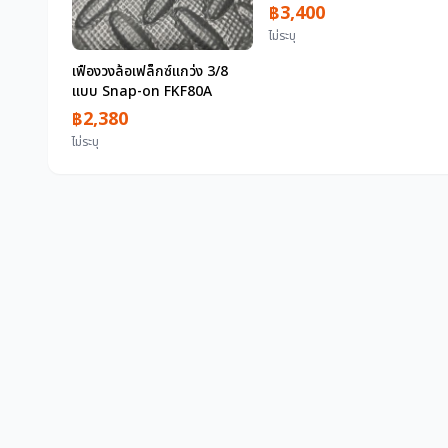
ใช้งาน 2 ตันลวดสลิงแปรรูปใน
฿3,400
ประเทศ &quot;30,000 เยน
ไม่ระบุ
ขึ้นไป&quot; (ตัวล็อคสต็อป
เปอร์ตะกั่วสลิง)
เฟืองวงล้อเฟล็กซ์แกว่ง 3/8
แบบ Snap-on FKF80A
฿2,380
ไม่ระบุ