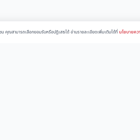
้าชม คุณสามารถเลือกยอมรับหรือปฏิเสธได้ อ่านรายละเอียดเพิ่มเติมได้ที่
นโยบายควา
เมนูหลัก
บริการ
ชุมชนก่อสร้าง
สร้างเว
คลังความรู้
ตลาดซื