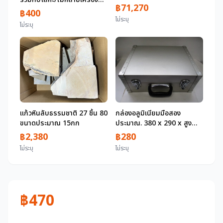
Redea Shower/Thermo S/
฿71,270
เปลี่ยนใบมีดใช้งานร่วมกับ
฿400
พร้อมท่อระบายน้ำสำหรับบ้าน
Makita Bosch Bosch
ไม่ระบุ
เดี่ยว Model R สินค้าติดตั้ง
ไม่ระบุ
Hikoki Hitachi Hikoki
จอแสดงผล AB68_Sc
tm52d tm52dz
แก้วหินลับธรรมชาติ 27 ชิ้น 80
กล่องอลูมิเนียมมือสอง
ขนาดประมาณ 15กก
ประมาณ. 380 x 290 x สูง
160 มม. (A-48)
฿2,380
฿280
ไม่ระบุ
ไม่ระบุ
฿470