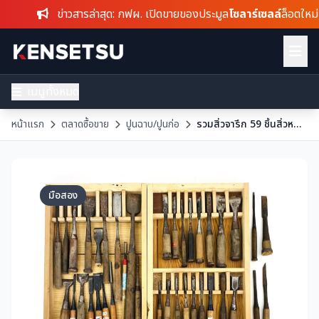
ข่าวสารล่าสุด
: กฟผ. เปิดขายของประมูล
โซลาร์เซลล์
ล็อตใหม่ เมื
เมนูทั้งหมด
หน้าแรก
ตลาดซื้อขาย
ปูนฉาบ/ปูนก่อ
รวมสิ่วจารึก 59 ชิ้นสิ่วหอกสิ่วตอกสิ่วตอกช่างไม้ศาลเจ้าเครื่องมือเก่าทาเคสึกุทาจิบานะสกลชิโนะเอเคอิมิยาบุนโคนิชิทานิยามาชิโระโนะคามิฟูจิยูกิมูเนฮิโระริวโอมุเนะซึกุซากุระโคเท็ตสึมารุโยชิ
มือสอง