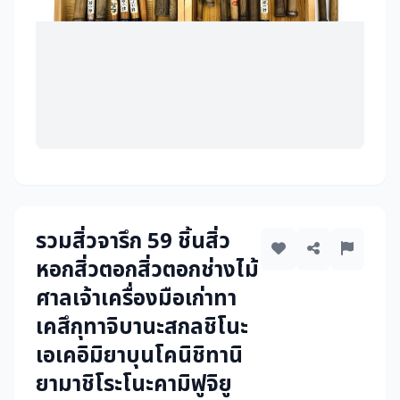
รวมสิ่วจารึก 59 ชิ้นสิ่ว
หอกสิ่วตอกสิ่วตอกช่างไม้
ศาลเจ้าเครื่องมือเก่าทา
เคสึกุทาจิบานะสกลชิโนะ
เอเคอิมิยาบุนโคนิชิทานิ
ยามาชิโระโนะคามิฟูจิยู