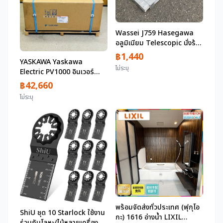
Wassei J759 Hasegawa
อลูมิเนียม Telescopic นั่งร้าน
บอร์ด Slide Pit SSP-120
฿1,440
YASKAWA Yaskawa
โหลดการทำงาน 100 กก.
ไม่ระบุ
Electric PV1000 อินเวอร์
ความยาวรวม 2000 มม. ความ
เตอร์พลังงานแสงอาทิตย์
ยาวหด 1160 มม. Pitch 50
฿42,660
หมายเลขรุ่น: CEPT-
มม. กว้าง 250 มม. ชุด 2 รวม
ไม่ระบุ
P1AAB010BMC
พร้อมจัดส่งทั่วประเทศ (ฟุกุโอ
ShiU ชุด 10 Starlock ใช้งาน
กะ) 1616 อ่างน้ำ LIXIL
ร่วมกับโลหะ/ไม้หลายเครื่องมือ