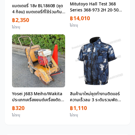
Mitutoyo Hall Test 368
แบตเตอรี่ 18v BL1860B (ชุด
Series 368-973 2H 20-50
4 ก้อน) แบตเตอรี่ที่ใช้ร่วมกัน
มม.ไมโครมิเตอร์ภายในสามจุด
฿14,010
ได้ของแท้ Makita แบตเตอรี่
฿2,350
ช่วงการวัด 20-50
นำเข้าที่ใช้ร่วมกันได้สินค้าไม่ใช่
ไม่ระบุ
ไม่ระบุ
มม.ขยาย/spanner
ของแท้ได้รับการรับรอง PSE
สินค้าไม่ใช่ของแท้
Yosei J683 Meiho/Wakita
สินค้ามาใหม่ชุดทำงานติดแอร์
ประเภทเครื่องยนต์เครื่องตัด
ความเร็วลม 3 ระดับรวมพัดลม
คอนกรีตรุ่น MC-2A แบบ
แอร์ชุดทำงานชุดเป่าลมรวม
฿320
฿1,110
เปียก (มีสเปรย์น้ำ) เครื่องยนต์
แบตเตอรี่รู้สึกเย็นสบาย USB
ไม่ระบุ
ไม่ระบุ
เบนซิน GX160
20000mAh ครบชุดพร้อม
5.5PS/2000rpm สตาร์ทหด
พัดลม zchw0427.L
ตัว