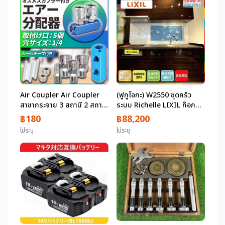
Air Coupler Air Coupler
(ฟูกูโอกะ) W2550 ชุดครัว
สาขากระจาย 3 สถานี 2 สถานี
ระบบ Richelle LIXIL ก๊อกน้ำ
3 พอร์ต 2 พอร์ต 3 PRONG
เครื่องดูดควันกับดักท่อระบาย
฿180
฿88,200
Multi 1/4 SM PM 20 พร้อม
น้ำไม่มีเตารุ่น R ติดตั้งจอแสดง
ไม่ระบุ
ไม่ระบุ
เทปปิดผนึก Air hose
ผล AB16_Kh
คอมเพรสเซอร์การเชื่อมต่อ
ขยาย