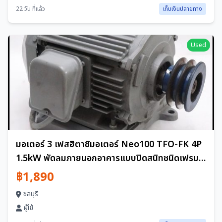
22 วัน ที่แล้ว
เก็บเงินปลายทาง
Used
มอเตอร์ 3 เฟสฮิตาชิมอเตอร์ Neo100 TFO-FK 4P
1.5kW พัดลมภายนอกอาคารแบบปิดสนิทชนิดเฟรม
หมายเลข 90L ชนิดออกเทอร์มินอลบล็อค (ขันสกรู)
฿1,890
ชนิด HITACHI
ชลบุรี
ผู้ใช้