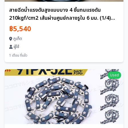
สายฉีดน้ำแรงดันสูงแบบบาง 4 ชิ้นทนแรงดัน
210kgf/cm2 เส้นผ่านศูนย์กลางรูใน 6 มม. (1/4)
พร้อมข้อต่อ JIS ความยาวรวม 9 ม
฿5,540
ภูเก็ต
ผู้ใช้
1 เดือน ที่แล้ว
Used