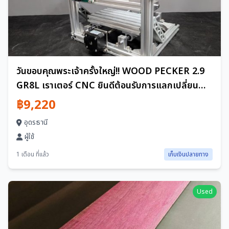
วันขอบคุณพระเจ้าครั้งใหญ่!! WOOD PECKER 2.9
GR8L เราเตอร์ CNC ยินดีต้อนรับการแลกเปลี่ยน
dd4233 m0o10412
฿9,220
อุดรธานี
ผู้ใช้
1 เดือน ที่แล้ว
เก็บเงินปลายทาง
Used