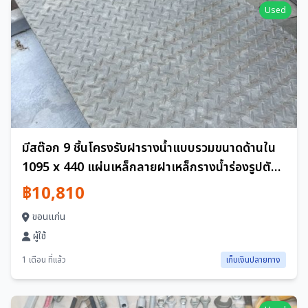
Used
มีสต๊อก 9 ชิ้นโครงรับฝารางน้ำแบบรวมขนาดด้านใน
1095 x 440 แผ่นเหล็กลายฝาเหล็กรางน้ำร่องรูปตัวยู
โครงรับคอนกรีตตะแกรงรับโครงพร้อมฝาปิดเมืองชิคุ
฿10,810
เซจังหวัดอิบารากิใช้งานตามสภาพ
ขอนแก่น
ผู้ใช้
1 เดือน ที่แล้ว
เก็บเงินปลายทาง