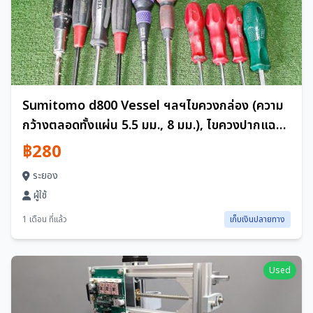
Sumitomo d800 Vessel ฯลฯไขควงกล่อง (ความ
กว้างตลอดทั้งแผ่น 5.5 มม., 8 มม.), ไขควงปากแฉก/
หัวแบนพร้อมแม่เหล็ก, ไขควงเจาะฯลฯชุด 22 ชิ้น
฿280
ระยอง
ผู้ใช้
1 เดือน ที่แล้ว
เก็บเงินปลายทาง
Used