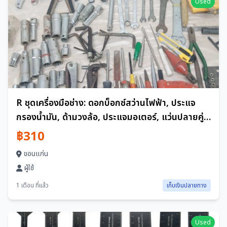
Used
R ชุดเครื่องมือช่าง: ดอกบ็อกซ์สว่านไฟฟ้า, ประแจ
กรองน้ำมัน, ด้ามวงล้อ, ประแจมอเตอร์, แว่นปลายคู่
ฯลฯ
฿310
ขอนแก่น
ผู้ใช้
1 เดือน ที่แล้ว
เก็บเงินปลายทาง
Used