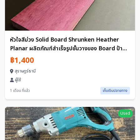
หัวใจสีม่วง Solid Board Shrunken Heather
Planar ผลิตภัณฑ์สำเร็จรูปชั้นวางของ Board ป้าย
ตาราง Handmade เครื่องดนตรี Precious Wood
฿1,400
DIY (287)
สุราษฎร์ธานี
ผู้ใช้
1 เดือน ที่แล้ว
เก็บเงินปลายทาง
Used