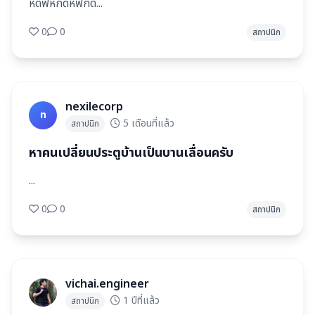
หดฟหกดหฟกด...
0
0
สถาปนิก
nexilecorp
n
5 เดือนที่แล้ว
สถาปนิก
หาคนเปลี่ยนประตูบ้านเป็นบานเลื่อนครับ
...
0
0
สถาปนิก
vichai.engineer
1 ปีที่แล้ว
สถาปนิก